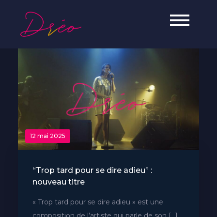
Skip
to
Dréo
Ariste Soul, Jazz & Hip-Hop de l'île
content
de La Réunion.
12 mai 2025
“Trop tard pour se dire adieu” :
nouveau titre
« Trop tard pour se dire adieu » est une
composition de l’artiste qui parle de son […]